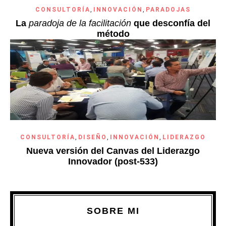
CONSULTORÍA
,
INNOVACIÓN
,
PARADOJAS
La
paradoja de la facilitación
que desconfía del
método
CONSULTORÍA
,
DISEÑO
,
INNOVACIÓN
,
LIDERAZGO
Nueva versión del Canvas del Liderazgo
Innovador (post-533)
SOBRE MI