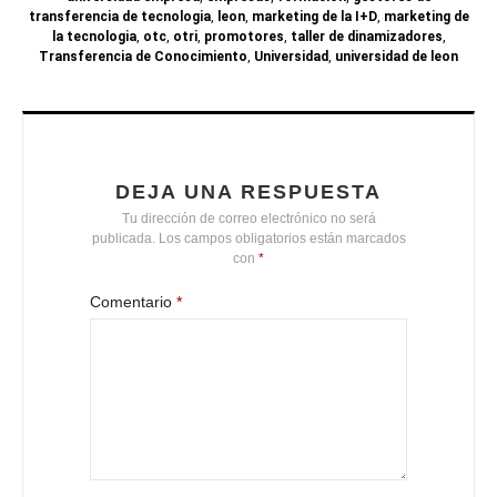
transferencia de tecnologia
,
leon
,
marketing de la I+D
,
marketing de
la tecnologia
,
otc
,
otri
,
promotores
,
taller de dinamizadores
,
Transferencia de Conocimiento
,
Universidad
,
universidad de leon
DEJA UNA RESPUESTA
Tu dirección de correo electrónico no será
publicada.
Los campos obligatorios están marcados
con
*
Comentario
*