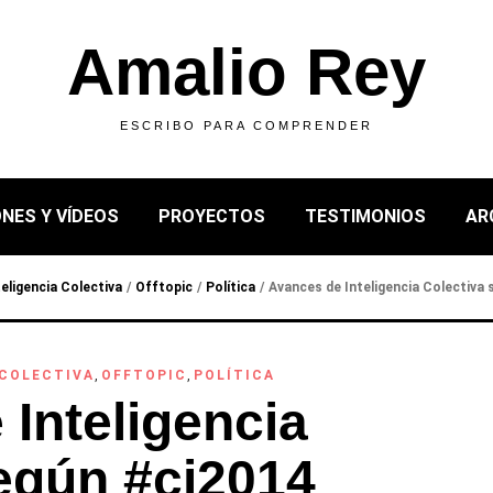
Amalio Rey
ESCRIBO PARA COMPRENDER
NES Y VÍDEOS
PROYECTOS
TESTIMONIOS
AR
teligencia Colectiva
/
Offtopic
/
Política
/
Avances de Inteligencia Colectiva
 COLECTIVA
,
OFFTOPIC
,
POLÍTICA
Inteligencia
egún #ci2014