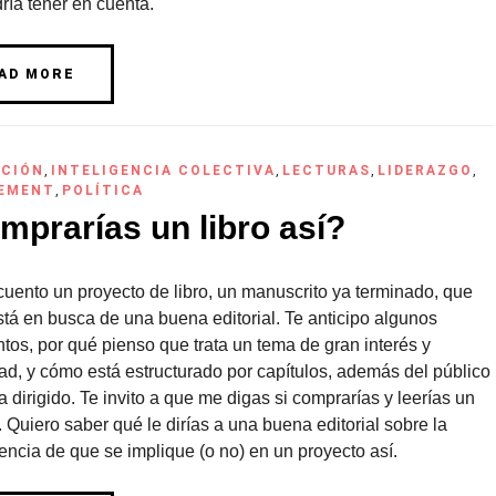
ría tener en cuenta.
AD MORE
ACIÓN
,
INTELIGENCIA COLECTIVA
,
LECTURAS
,
LIDERAZGO
,
EMENT
,
POLÍTICA
mprarías un libro así?
cuento un proyecto de libro, un manuscrito ya terminado, que
tá en busca de una buena editorial. Te anticipo algunos
os, por qué pienso que trata un tema de gran interés y
ad, y cómo está estructurado por capítulos, además del público
a dirigido. Te invito a que me digas si comprarías y leerías un
í. Quiero saber qué le dirías a una buena editorial sobre la
ncia de que se implique (o no) en un proyecto así.