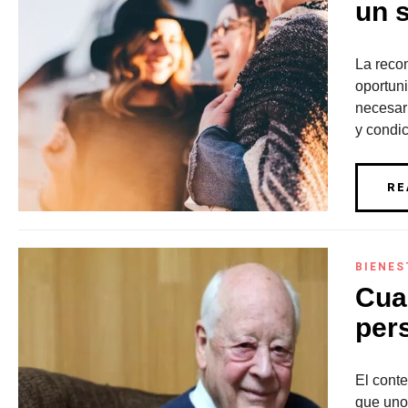
un 
La reco
oportun
necesar
y condic
RE
BIENES
Cua
per
El conte
que uno