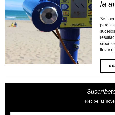
la a
Se pued
pero si 
sucesos
resultad
creemos 
llevar q
RE
Suscríbete
Recibe las nove