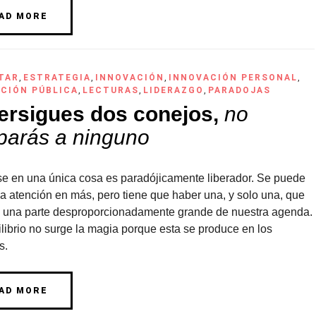
AD MORE
TAR
,
ESTRATEGIA
,
INNOVACIÓN
,
INNOVACIÓN PERSONAL
,
CIÓN PÚBLICA
,
LECTURAS
,
LIDERAZGO
,
PARADOJAS
persigues dos conejos,
no
parás a ninguno
se en una única cosa es paradójicamente liberador. Se puede
 la atención en más, pero tiene que haber una, y solo una, que
 una parte desproporcionadamente grande de nuestra agenda.
librio no surge la magia porque esta se produce en los
s.
AD MORE