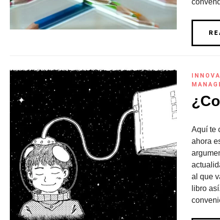
convend
RE
INNOV
MANAG
¿Co
Aquí te 
ahora es
argument
actualid
al que v
libro as
convenie