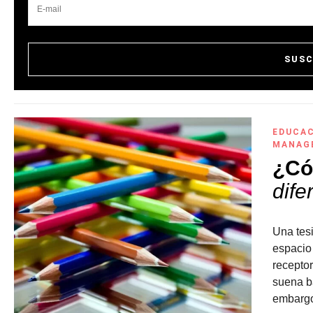
EDUCA
MANAG
¿Có
dife
Una tes
espacio 
receptor
suena ba
embargo