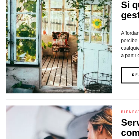
Si q
ges
Afforda
percibe 
cualquie
a partir
RE
BIENES
Ser
com