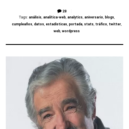
28
Tags:
análisis
,
analítica-web
,
analytics
,
aniversario
,
blogs
,
cumpleaños
,
datos
,
estadisticas
,
portada
,
stats
,
tráfico
,
twitter
,
web
,
wordpress