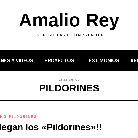
Amalio Rey
ESCRIBO PARA COMPRENDER
NES Y VÍDEOS
PROYECTOS
TESTIMONIOS
AR
Estás viendo
PILDORINES
ING
,
PILDORINES
llegan los «Pildorines»!!