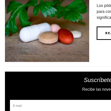
Los pild
para con
significa
RE
Suscríbete
Recibe las nove