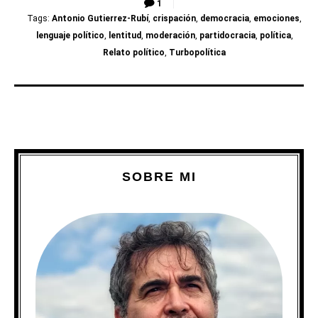
1
Tags:
Antonio Gutierrez-Rubí
,
crispación
,
democracia
,
emociones
,
lenguaje político
,
lentitud
,
moderación
,
partidocracia
,
política
,
Relato político
,
Turbopolítica
SOBRE MI