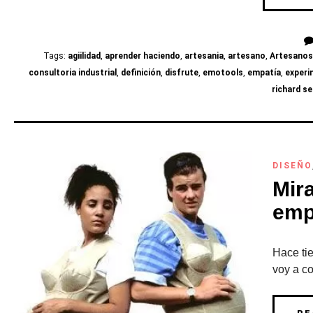
Tags:
agiilidad
,
aprender haciendo
,
artesania
,
artesano
,
Artesano
consultoria industrial
,
definición
,
disfrute
,
emotools
,
empatía
,
experi
richard s
DISEÑO
Mira
emp
Hace tie
voy a co