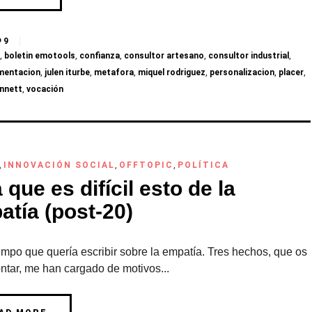
9
s
,
boletin emotools
,
confianza
,
consultor artesano
,
consultor industrial
,
mentacion
,
julen iturbe
,
metafora
,
miquel rodriguez
,
personalizacion
,
placer
,
ennett
,
vocación
,
INNOVACIÓN SOCIAL
,
OFFTOPIC
,
POLÍTICA
 que es difícil esto de la
atía (post-20)
mpo que quería escribir sobre la empatía. Tres hechos, que os
ntar, me han cargado de motivos...