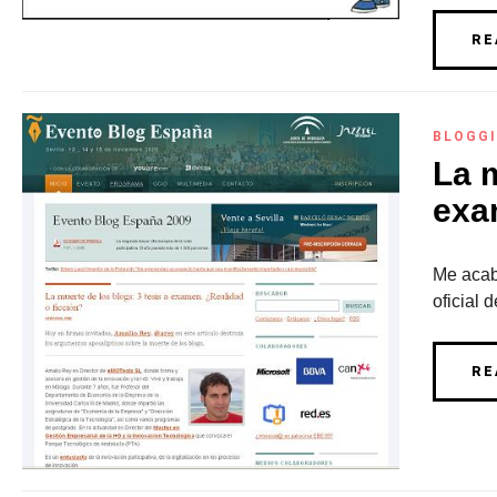
RE
BLOGG
La m
exa
Me acaba
oficial
RE