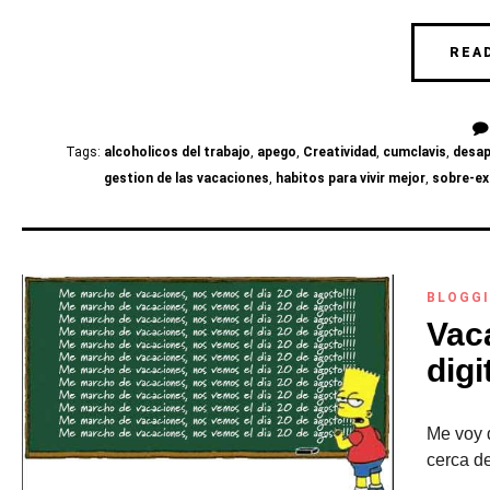
REA
Tags:
alcoholicos del trabajo
,
apego
,
Creatividad
,
cumclavis
,
desa
gestion de las vacaciones
,
habitos para vivir mejor
,
sobre-exp
BLOGG
Vac
digi
Me voy d
cerca d