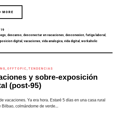
D MORE
19
pego
,
descanso
,
desconectar en vacaciones
,
desconexion
,
fatiga laboral
,
osicion digital
,
vacaciones
,
vida analogica
,
vida digital
,
workaholic
ING
,
OFFTOPIC
,
TENDENCIAS
aciones y sobre-exposición
tal (post-95)
e vacaciones. Ya era hora. Estaré 5 días en una casa rural
e Bilbao, colmándome de verde...