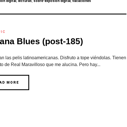
on digital
,
lecturas
,
sobre-exposión digital
,
vacaciones
PIC
ana Blues (post-185)
an las pelis latinoamericanas. Disfruto a tope viéndolas. Tienen
to de Real Maravilloso que me alucina. Pero hay...
AD MORE