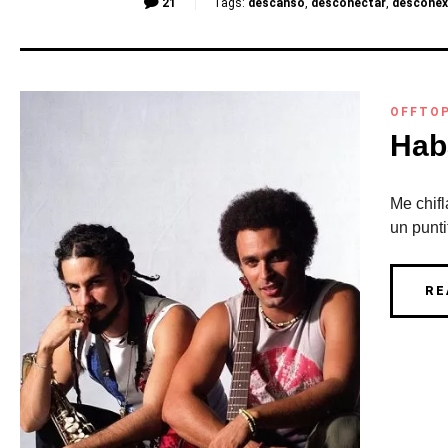
21
Tags:
descanso
,
desconectar
,
desconexi
OFFTO
Hab
Me chifl
un punti
RE