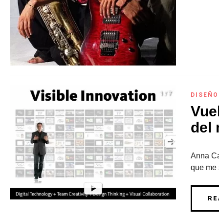
DISEÑO
Vuel
del
Anna Ca
que me s
RE