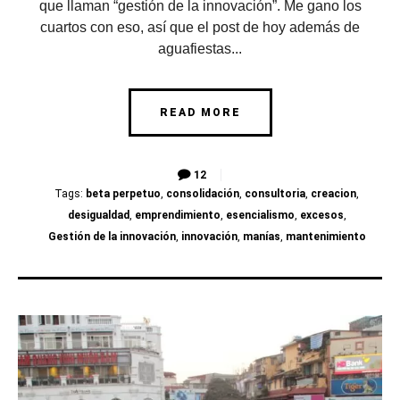
que llaman “gestión de la innovación”. Me gano los
cuartos con eso, así que el post de hoy además de
aguafiestas...
READ MORE
12
Tags:
beta perpetuo
,
consolidación
,
consultoria
,
creacion
,
desigualdad
,
emprendimiento
,
esencialismo
,
excesos
,
Gestión de la innovación
,
innovación
,
manías
,
mantenimiento