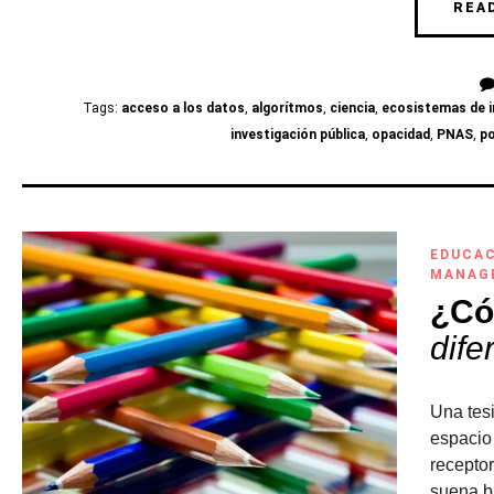
REA
Tags:
acceso a los datos
,
algorítmos
,
ciencia
,
ecosistemas de 
investigación pública
,
opacidad
,
PNAS
,
po
EDUCA
MANAG
¿Có
dife
Una tes
espacio 
receptor
suena ba