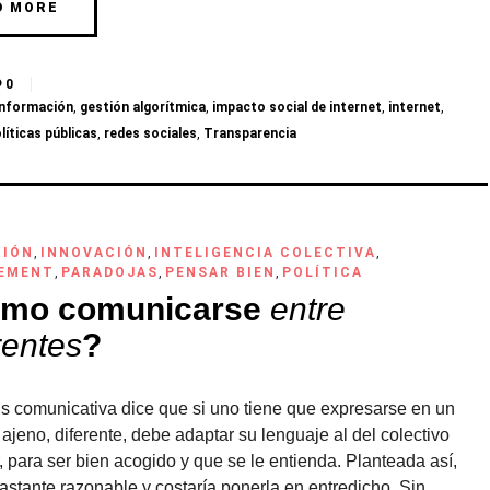
D MORE
0
información
,
gestión algorítmica
,
impacto social de internet
,
internet
,
líticas públicas
,
redes sociales
,
Transparencia
CIÓN
,
INNOVACIÓN
,
INTELIGENCIA COLECTIVA
,
EMENT
,
PARADOJAS
,
PENSAR BIEN
,
POLÍTICA
mo comunicarse
entre
rentes
?
is comunicativa dice que si uno tiene que expresarse en un
ajeno, diferente, debe adaptar su lenguaje al del colectivo
, para ser bien acogido y que se le entienda. Planteada así,
stante razonable y costaría ponerla en entredicho. Sin