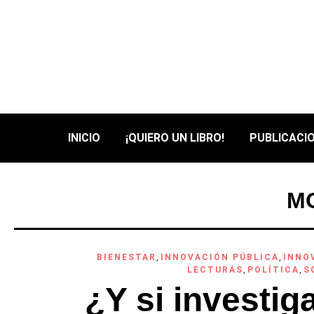
INICIO
¡QUIERO UN LIBRO!
PUBLICACIO
MO
BIENESTAR
,
INNOVACIÓN PÚBLICA
,
INNO
LECTURAS
,
POLÍTICA
,
S
¿Y si investig