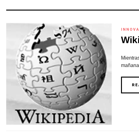
INNOVA
Wik
Mientras
mañana l
RE