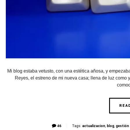
Mi blog estaba vetusto, con una estética añosa, y empezab
Reyes, el estreno de mi nueva casa; llena de luz como yo
comod
REA
46
Tags:
actualizacion
,
blog
,
gestión