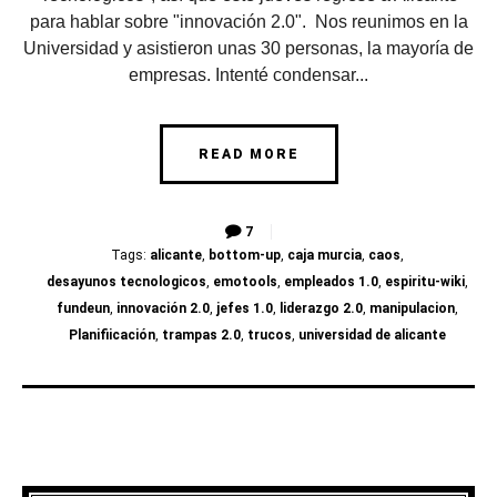
para hablar sobre "innovación 2.0". Nos reunimos en la
Universidad y asistieron unas 30 personas, la mayoría de
empresas. Intenté condensar...
READ MORE
7
Tags:
alicante
,
bottom-up
,
caja murcia
,
caos
,
desayunos tecnologicos
,
emotools
,
empleados 1.0
,
espiritu-wiki
,
fundeun
,
innovación 2.0
,
jefes 1.0
,
liderazgo 2.0
,
manipulacion
,
Planifiicación
,
trampas 2.0
,
trucos
,
universidad de alicante