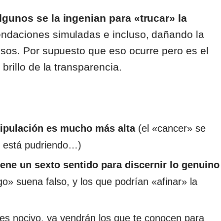
lgunos se la ingenian para «trucar» la
endaciones simuladas e incluso, dañando la
lsos. Por supuesto que eso ocurre pero es el
brillo de la transparencia.
nipulación es mucho más alta
(el «cancer» se
í está pudriendo…)
iene un sexto sentido para discernir lo genuino
o» suena falso, y los que podrían «afinar» la
 es nocivo, ya vendrán los que te conocen para