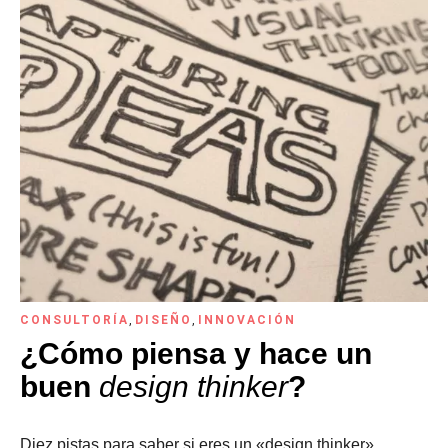
CONSULTORÍA
,
DISEÑO
,
INNOVACIÓN
¿Cómo piensa y hace un
buen
design thinker
?
Diez pistas para saber si eres un «design thinker».