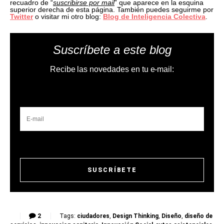
recuadro de “
suscribirse por mail
” que aparece en la esquina
superior derecha de esta página. También puedes seguirme por
Twitter
o visitar mi otro blog:
Blog de Inteligencia Colectiva
.
Suscríbete a este blog
Recibe las novedades en tu e-mail:
2
Tags:
ciudadores
,
Design Thinking
,
Diseño
,
diseño de