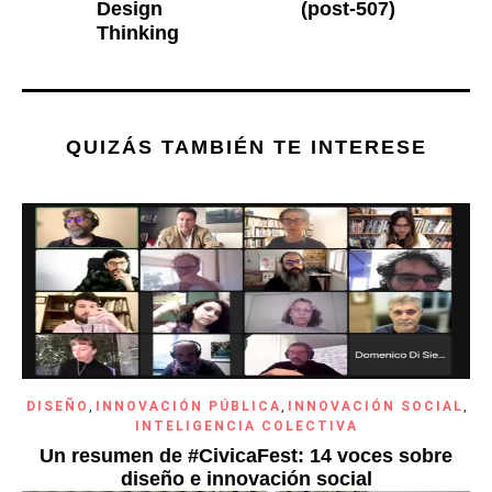
Design
(post-507)
Thinking
QUIZÁS TAMBIÉN TE INTERESE
DISEÑO
,
INNOVACIÓN PÚBLICA
,
INNOVACIÓN SOCIAL
,
INTELIGENCIA COLECTIVA
Un resumen de #CivicaFest: 14 voces sobre
diseño e innovación social