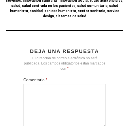
servicios
,
innovacion sanitaria
,
Innovación Social
,
rutas asistenciales
,
salud
,
salud centrada en los pacientes
,
salud comunitaria
,
salud
humanista
,
sanidad
,
sanidad humanista
,
sector sanitario
,
service
design
,
sistemas de salud
DEJA UNA RESPUESTA
Tu dirección de correo electrónico no será
publicada.
Los campos obligatorios están marcados
con
*
Comentario
*