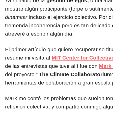
Ya ni hablo de la
gestión de egos,
o del afá
mostrar algún participante (torpe o sutilment
dinamitar
incluso el ejercicio colectivo. Por c
tremenda incoherencia pero es tan delicado
atreveré a escribir algún día.
El primer artículo que quiero recuperar se titu
resume mi visita al
MIT Center for Collectiv
de las entrevistas que tuve allí fue con
Mark 
del proyecto
“The Climate Collaboratorium
herramientas de colaboración a gran escala pa
Mark me contó los problemas que suelen tene
reflexión colectiva, y compartió conmigo al