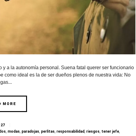
 a la autonomía personal. Suena fatal querer ser funcionario
ibe como ideal es la de ser dueños plenos de nuestra vida: No
gas...
D MORE
27
dos
,
modas
,
paradojas
,
perlitas
,
responsabilidad
,
riesgos
,
tener jefe
,