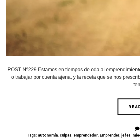
POST Nº229 Estamos en tiempos de oda al emprendimiento y
o trabajar por cuenta ajena, y la receta que se nos prescr
ten
REA
Tags:
autonomía
,
culpas
,
emprendedor
,
Emprender
,
jefes
,
mie