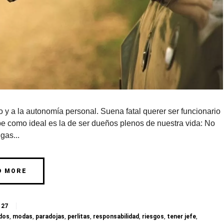
 a la autonomía personal. Suena fatal querer ser funcionario
ibe como ideal es la de ser dueños plenos de nuestra vida: No
gas...
D MORE
27
dos
,
modas
,
paradojas
,
perlitas
,
responsabilidad
,
riesgos
,
tener jefe
,