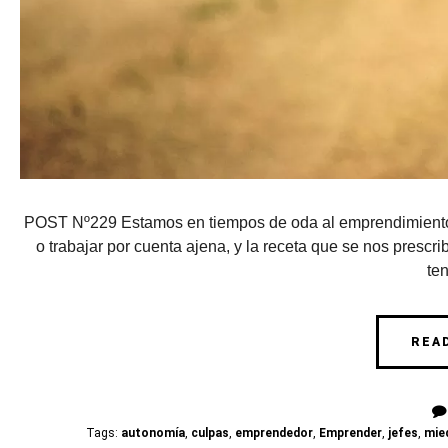
POST Nº229 Estamos en tiempos de oda al emprendimiento y
o trabajar por cuenta ajena, y la receta que se nos prescr
ten
REA
Tags:
autonomía
,
culpas
,
emprendedor
,
Emprender
,
jefes
,
mie