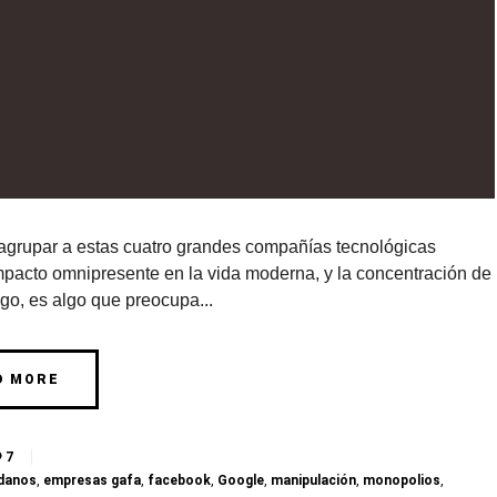
grupar a estas cuatro grandes compañías tecnológicas
pacto omnipresente en la vida moderna, y la concentración de
go, es algo que preocupa...
D MORE
7
adanos
,
empresas gafa
,
facebook
,
Google
,
manipulación
,
monopolios
,