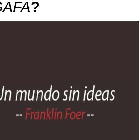
GAFA
?