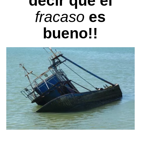
decir que el
fracaso
es
bueno!!