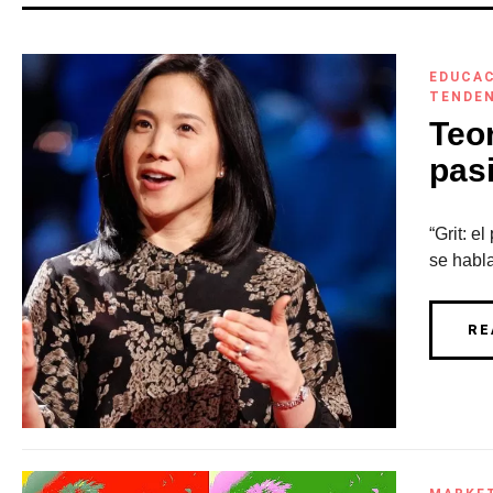
EDUCA
TENDE
Teor
pas
“Grit: e
se habl
RE