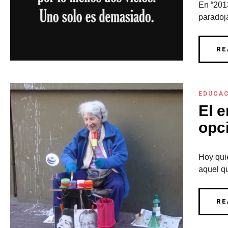
En “2013
paradoja
RE
EDUCA
El 
opc
Hoy quie
aquel qu
RE