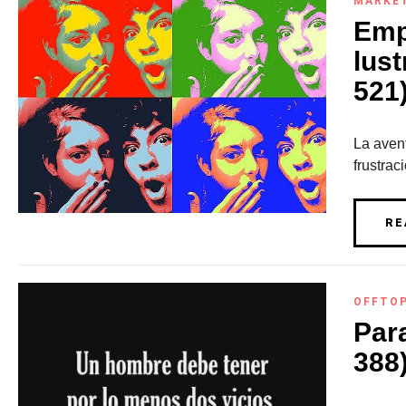
MARKE
Emp
lust
521
La avent
frustrac
RE
OFFTO
Para
388