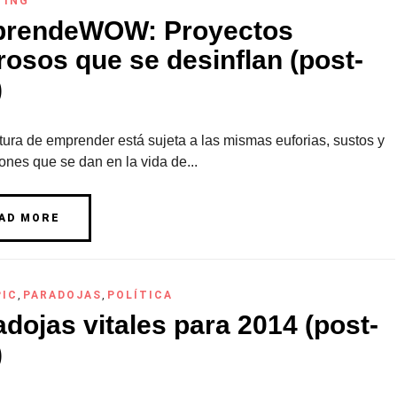
TING
rendeWOW: Proyectos
rosos que se desinflan (post-
)
ura de emprender está sujeta a las mismas euforias, sustos y
iones que se dan en la vida de...
AD MORE
PIC
,
PARADOJAS
,
POLÍTICA
dojas vitales para 2014 (post-
)