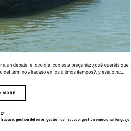
 a un debate, el otro día, con esta pregunta: ¿qué queréis que
del término #fracaso en los últimos tiempos?, y esta otra:...
D MORE
24
,
fracaso
,
gestión del error
,
gestión del fracaso
,
gestión emocional
,
lenguaje