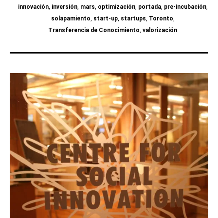
innovación
,
inversión
,
mars
,
optimización
,
portada
,
pre-incubación
,
solapamiento
,
start-up
,
startups
,
Toronto
,
Transferencia de Conocimiento
,
valorización