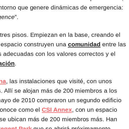
entorno que genere dinámicas de emergencia:
rgence
”.
tres pisos. Empiezan en la base, creando el
e espacio construyen una
comunidad
entre las
s adecuadas con los valores correctos y el
ación
.
na
, las instalaciones que visité, con unos
s. Allí se alojan más de 200 miembros a los
mayo de 2010 compraron un segundo edificio
 conoce como el
CSI Annex
, con un espacio
e se ubican más de 200 miembros más. Han
Regent Park
que se abrirá próximamente.