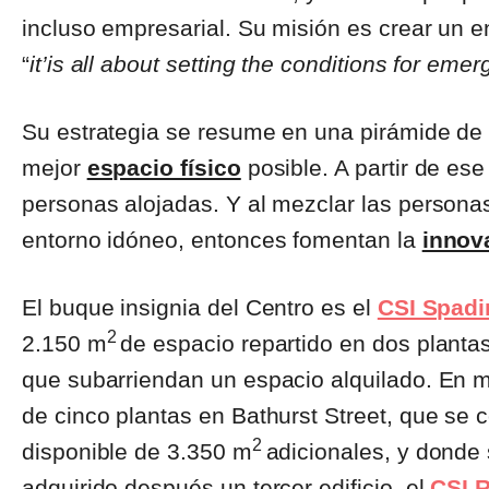
incluso empresarial. Su misión es crear un 
“
it’is all about setting the conditions for eme
Su estrategia se resume en una pirámide de 
mejor
espacio físico
posible. A partir de es
personas alojadas. Y al mezclar las persona
entorno idóneo, entonces fomentan la
innov
El buque insignia del Centro es el
CSI Spadi
2
2.150 m
de espacio repartido en dos planta
que subarriendan un espacio alquilado. En 
de cinco plantas en Bathurst Street, que se
2
disponible de 3.350 m
adicionales, y dond
adquirido después un tercer edificio, el
CSI 