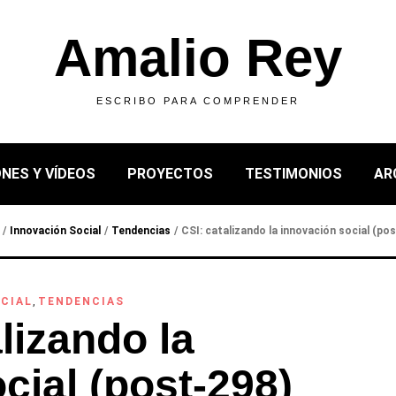
Amalio Rey
ESCRIBO PARA COMPRENDER
NES Y VÍDEOS
PROYECTOS
TESTIMONIOS
AR
/
Innovación Social
/
Tendencias
/
CSI: catalizando la innovación social (po
CIAL
,
TENDENCIAS
lizando la
cial (post-298)