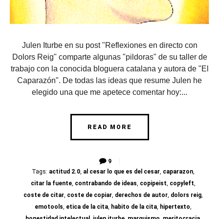
Julen Iturbe en su post "Reflexiones en directo con
Dolors Reig" comparte algunas "pildoras" de su taller de
trabajo con la conocida bloguera catalana y autora de "El
Caparazón". De todas las ideas que resume Julen he
elegido una que me apetece comentar hoy:...
READ MORE
9
Tags:
actitud 2.0
,
al cesar lo que es del cesar
,
caparazon
,
citar la fuente
,
contrabando de ideas
,
copipeist
,
copyleft
,
coste de citar
,
coste de copiar
,
derechos de autor
,
dolors reig
,
emotools
,
etica de la cita
,
habito de la cita
,
hipertexto
,
honestidad intelectual
,
julen iturbe
,
marquismo
,
meritocracia
,