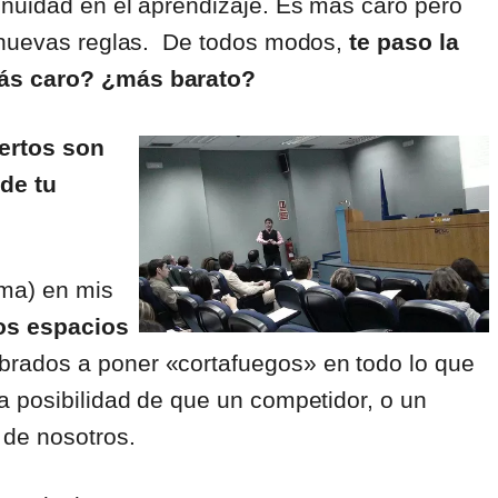
nuidad en el aprendizaje. Es más caro pero
s nuevas reglas. De todos modos,
te paso la
más caro? ¿más barato?
iertos son
 de tu
ima) en mis
os espacios
ados a poner «cortafuegos» en todo lo que
a posibilidad de que un competidor, o un
 de nosotros.