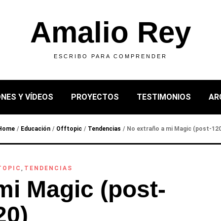
Amalio Rey
ESCRIBO PARA COMPRENDER
NES Y VÍDEOS
PROYECTOS
TESTIMONIOS
AR
Home
/
Educación
/
Offtopic
/
Tendencias
/
No extraño a mi Magic (post-120
TOPIC
,
TENDENCIAS
mi Magic (post-
20)