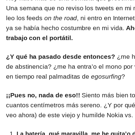
Una semana que no reviso los tweets en mi mó
leo los feeds
on the road
, ni entro en Intern
ya se había hecho costumbre en mi vida.
Ah
trabajo con el portátil.
¿Y qué ha pasado desde entonces?
¿me he
de abstinencia? ¿me ha entra’o el mono por
en tiempo real palmaditas de
egosurfing
?
¡¡Pues no, nada de eso!!
Siento más bien tod
cuantos centímetros más sereno. ¿Y por qué?
veo ahora) de este viejo y humilde Nokia vs
La batería, qué maravilla, me he quita’o 