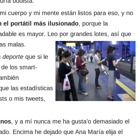
uría budista.
 mi cuerpo y mi mente están listos para eso, y no
 el portátil más ilusionado
, porque la
adable es mayor. Leo por grandes lotes, así que
las malas.
n
deporte
que si le
 de los smart-
también
que las estadísticas
sts o mis tweets,
enos
, y a mí nunca me ha gusta’o demasiado el
rado. Encima he dejado que Ana María elija el