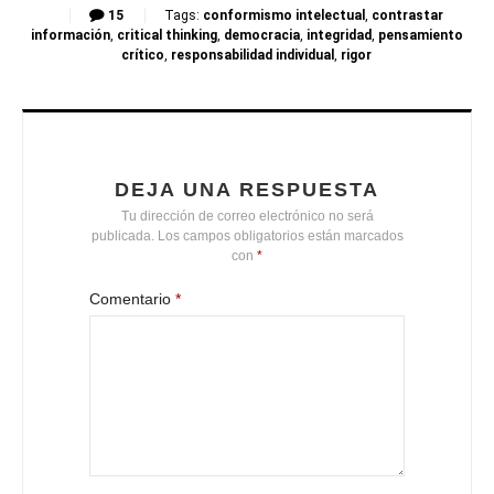
15
Tags:
conformismo intelectual
,
contrastar
información
,
critical thinking
,
democracia
,
integridad
,
pensamiento
crítico
,
responsabilidad individual
,
rigor
DEJA UNA RESPUESTA
Tu dirección de correo electrónico no será
publicada.
Los campos obligatorios están marcados
con
*
Comentario
*