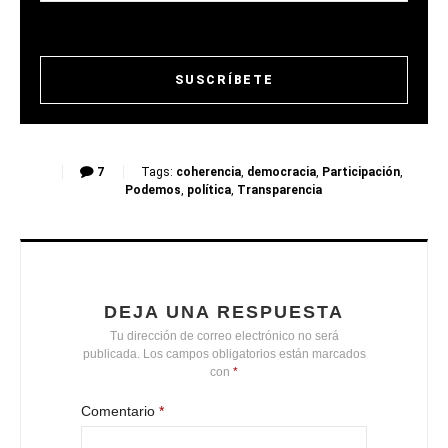
7
Tags:
coherencia
,
democracia
,
Participación
,
Podemos
,
política
,
Transparencia
DEJA UNA RESPUESTA
Tu dirección de correo electrónico no será
publicada.
Los campos obligatorios están marcados
con
*
Comentario
*