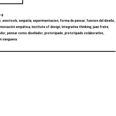
8
o
,
emotools
,
empatía
,
experimentacion
,
forma de pensar
,
funcion del diseño
,
innovación empática
,
institute of design
,
integrative thinking
,
juan freire
,
ador
,
pensar como diseñador
,
prototipado
,
prototipado colaborativo
,
n sanguesa