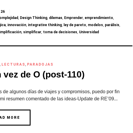
26
omplejidad
,
Design Thinking
,
dilemas
,
Emprender
,
emprendimiento
,
jica
,
innovación
,
integrative thinking
,
ley de pareto
,
modelos
,
parálisis
,
implificación
,
simplificar
,
toma de decisiones
,
Universidad
,
LECTURAS
,
PARADOJAS
 vez de O (post-110)
 de algunos días de viajes y compromisos, puedo por fin
 mi resumen comentado de las ideas-Update de RE’09...
AD MORE