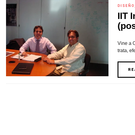
DISEÑO
IIT 
(pos
Vine a 
trata, e
RE