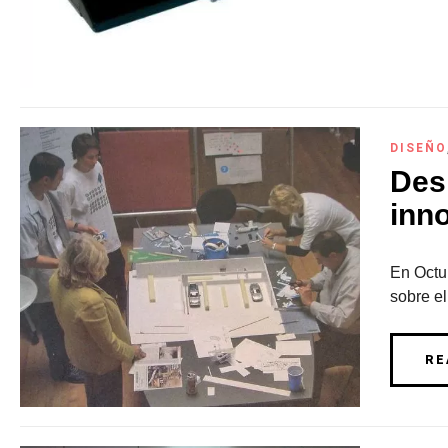
DISEÑO
Des
inn
En Octu
sobre el
RE