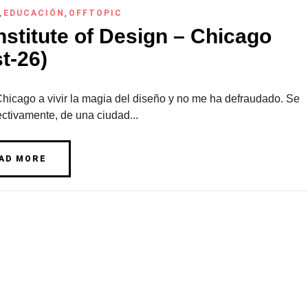
,
EDUCACIÓN
,
OFFTOPIC
Institute of Design – Chicago
t-26)
Chicago a vivir la magia del diseño y no me ha defraudado. Se
fectivamente, de una ciudad...
AD MORE