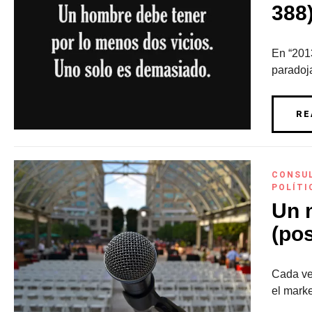
388
En “2013
paradoja
RE
CONSU
POLÍTI
Un 
(pos
Cada vez
el marke