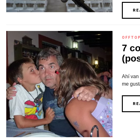
RE
OFFTO
7 c
(pos
Ahí van 
me gusta
RE