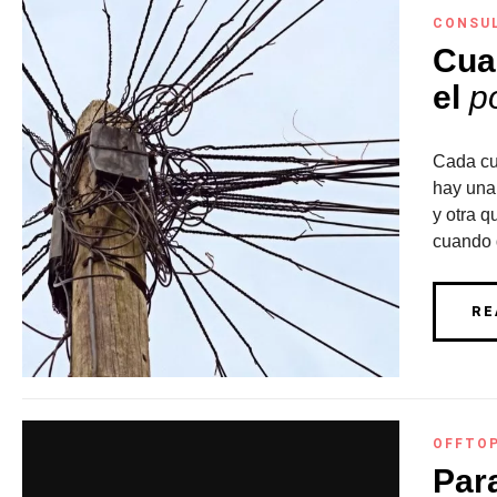
CONSU
Cua
el
p
Cada cu
hay una
y otra q
cuando 
RE
OFFTO
Para