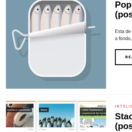
Pop
(pos
Esta de
a fondo,
RE
INTELI
Sta
(pos