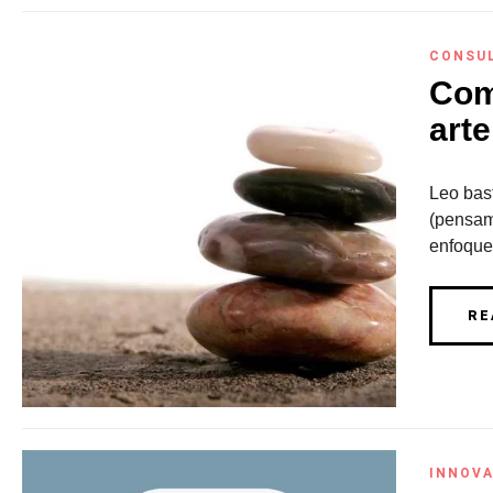
CONSU
Comp
arte
Leo bast
(pensami
enfoques
RE
INNOVA