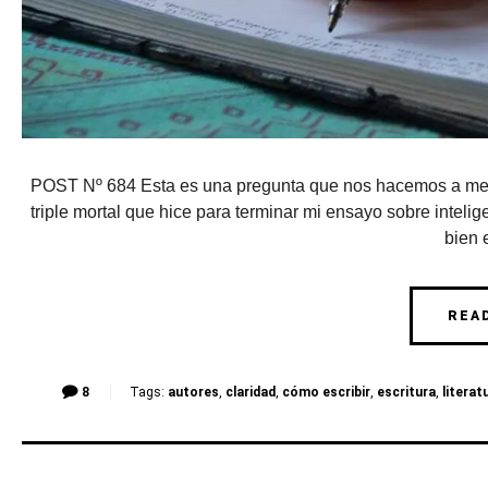
POST Nº 684 Esta es una pregunta que nos hacemos a men
triple mortal que hice para terminar mi ensayo sobre intelige
bien e
REA
8
Tags:
autores
,
claridad
,
cómo escribir
,
escritura
,
literat