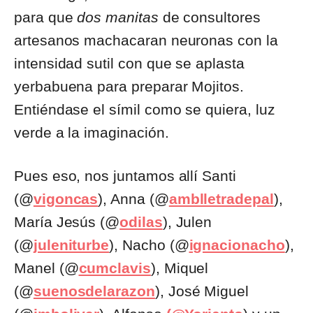
para que
dos manitas
de consultores
artesanos machacaran neuronas con la
intensidad sutil con que se aplasta
yerbabuena para preparar Mojitos.
Entiéndase el símil como se quiera, luz
verde a la imaginación.
Pues eso, nos juntamos allí Santi
(@
vigoncas
), Anna (@
amblletradepal
),
María Jesús (@
odilas
), Julen
(@
juleniturbe
), Nacho (@
ignacionacho
),
Manel (@
cumclavis
), Miquel
(@
suenosdelarazon
), José Miguel