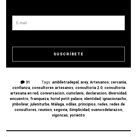
31
Tags:
amblletradepal
,
arey
,
Artesanos
,
cercania
,
confianza
,
consultores artesanos
,
consultoria 2.0
,
consultoria
artesana en red
,
conversacion
,
cumclavis
,
declaracion
,
diversidad
,
encuentro
,
franqueza
,
hotel petit palace
,
identidad
,
ignacionacho
,
jmbolivar
,
juleniturbe
,
Málaga
,
odilas
,
principios
,
redes
,
redes de
consultores
,
reunion
,
segovia
,
Simplicidad
,
suenosdelarazon
,
vigoncas
,
yoriento