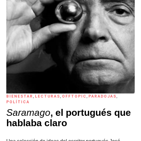
BIENESTAR
,
LECTURAS
,
OFFTOPIC
,
PARADOJAS
,
POLÍTICA
Saramago
, el portugués que
hablaba claro