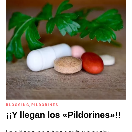
BLOGGING
,
PILDORINES
¡¡Y llegan los «Pildorines»!!
Los pildorines son un juego narrativo sin grandes