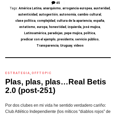
45
Tags:
América Latina
,
anarquismo
,
arrogancia europea
,
austeridad
,
autenticidad
,
autogestión
,
autonomía
,
cambio cultural
,
clase política
,
complejidad
,
cultura de la apariencia
,
españa
,
estatismo
,
europa
,
honestidad
,
izquierda
,
josé mujica
,
Latinoamérica
,
paradojas
,
pepe mujica
,
política
,
predicar con el ejemplo
,
presidente
,
servicio público
,
Transparencia
,
Uruguay
,
vídeos
ESTRATEGIA
,
OFFTOPIC
Plas, plas, plas…Real Betis
2.0 (post-251)
Por dos clubes en mi vida he sentido verdadero cariño:
Club Atlético Independiente (los míticos “diablos rojos” de