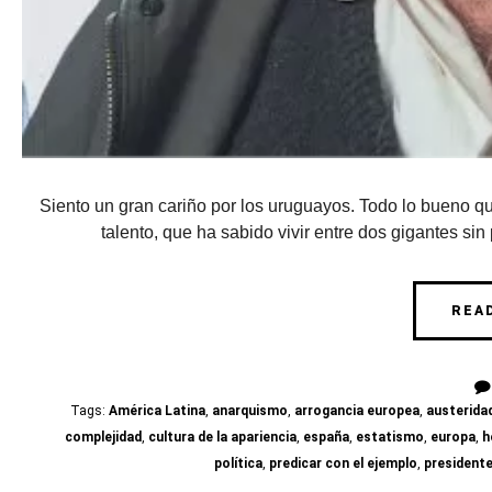
Siento un gran cariño por los uruguayos. Todo lo bueno qu
talento, que ha sabido vivir entre dos gigantes sin 
REA
Tags:
América Latina
,
anarquismo
,
arrogancia europea
,
austerida
complejidad
,
cultura de la apariencia
,
españa
,
estatismo
,
europa
,
h
política
,
predicar con el ejemplo
,
president