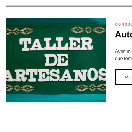
CONSU
Aut
Ayer, m
que tomé
RE