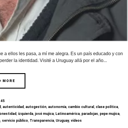
e a ellos les pasa, a mí me alegra. Es un país educado y con
perder la identidad. Visité a Uruguay allá por el año...
D MORE
45
d
,
autenticidad
,
autogestión
,
autonomía
,
cambio cultural
,
clase política
,
onestidad
,
izquierda
,
josé mujica
,
Latinoamérica
,
paradojas
,
pepe mujica
,
e
,
servicio público
,
Transparencia
,
Uruguay
,
vídeos