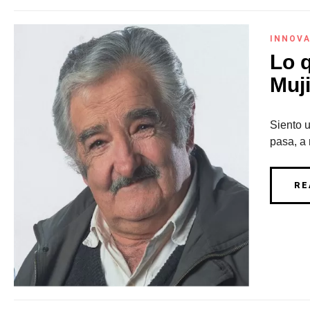
INNOVA
Lo 
Muji
Siento u
pasa, a 
RE