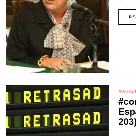
RE
MARKE
#co
Esp
203