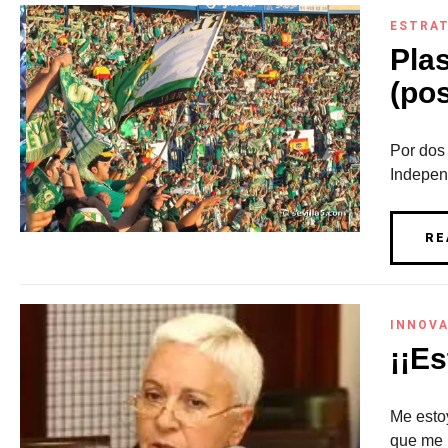
ESTRAT
Plas
(pos
Por dos 
Independ
RE
INNOVA
¡¡Es
Me esto
que me h