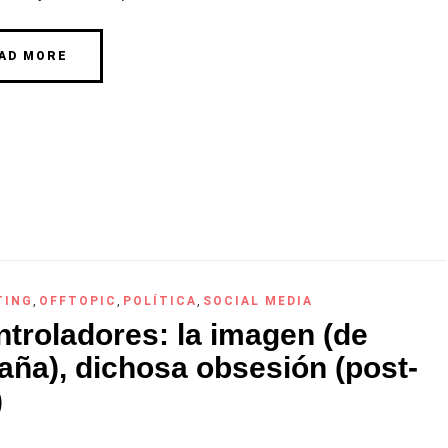
AD MORE
TING
,
OFFTOPIC
,
POLÍTICA
,
SOCIAL MEDIA
ntroladores: la imagen (de
aña), dichosa obsesión (post-
)