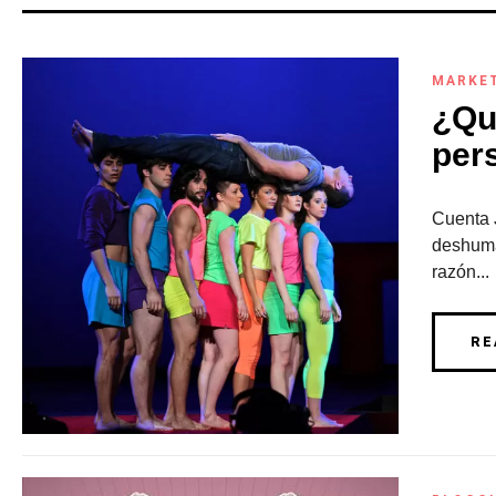
MARKE
¿Qu
per
Cuenta 
deshuma
razón...
RE