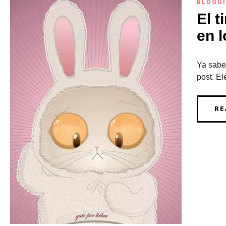
BLOGG
El t
en l
Ya sabem
post. El
RE