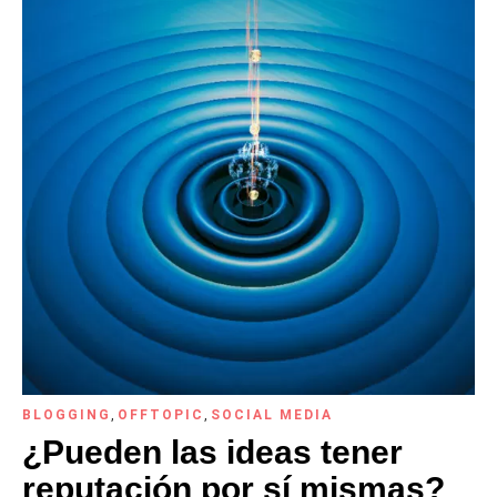
BLOGGING
,
OFFTOPIC
,
SOCIAL MEDIA
¿Pueden las ideas tener
reputación por sí mismas?