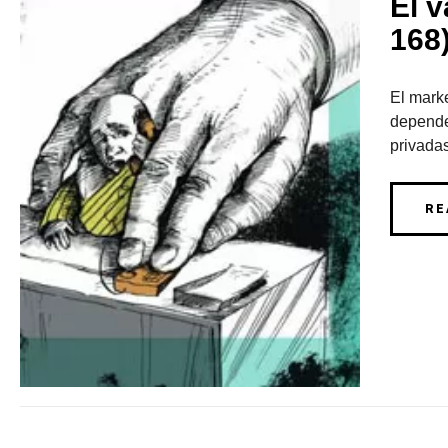
El v
168
El marke
depende
privadas
RE