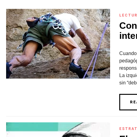
LECTU
Cont
inte
Cuando M
pedagóg
responsa
La izqu
sin “de
RE
ESTRAT