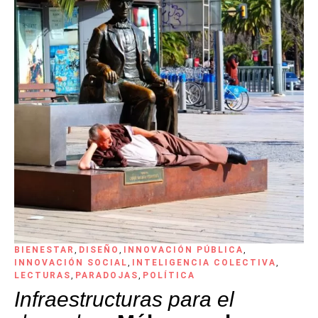
BIENESTAR
,
DISEÑO
,
INNOVACIÓN PÚBLICA
,
INNOVACIÓN SOCIAL
,
INTELIGENCIA COLECTIVA
,
LECTURAS
,
PARADOJAS
,
POLÍTICA
Infraestructuras para el