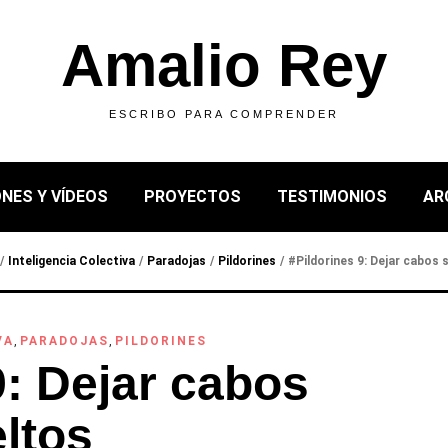
Amalio Rey
ESCRIBO PARA COMPRENDER
NES Y VÍDEOS
PROYECTOS
TESTIMONIOS
AR
/
Inteligencia Colectiva
/
Paradojas
/
Pildorines
/
#Pildorines 9: Dejar cabos 
VA
,
PARADOJAS
,
PILDORINES
9: Dejar cabos
ltos