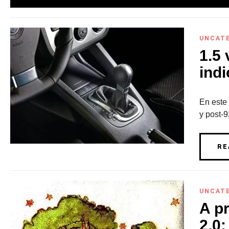
UNCAT
1.5 
indi
En este
y post-9
RE
UNCAT
A p
2.0: