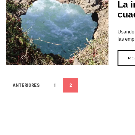
La i
cuad
Usando 
las empr
RE
ANTERIORES
1
2