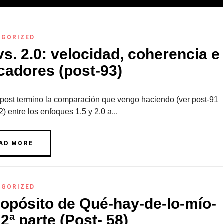
EGORIZED
vs. 2.0: velocidad, coherencia e
cadores (post-93)
 post termino la comparación que vengo haciendo (ver post-91
2) entre los enfoques 1.5 y 2.0 a...
AD MORE
EGORIZED
ropósito de Qué-hay-de-lo-mío-
 2ª parte (Post- 58)