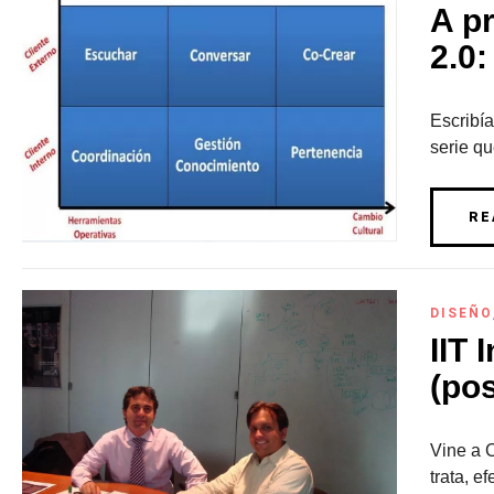
A p
2.0:
Escribía
serie qu
RE
DISEÑO
IIT 
(pos
Vine a 
trata, e