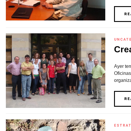
RE
UNCAT
Cre
Ayer ter
Oficina
organiza
RE
ESTRAT