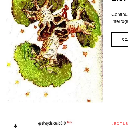
Continua
interrog
RE
LECTU