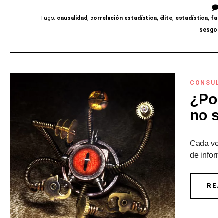
Tags:
causalidad
,
correlación estadística
,
élite
,
estadística
,
f
sesgo
CONSU
¿Po
no s
Cada ve
de infor
RE