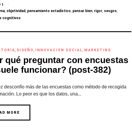
1
ama
,
objetividad
,
pensamiento estadístico
,
pensar bien
,
rigor
,
sesgos
,
s cognitivos
LTORÍA
,
DISEÑO
,
INNOVACIÓN SOCIAL
,
MARKETING
r qué preguntar con encuestas
uele funcionar? (post-382)
z desconfío más de las encuestas como método de recogida
mación. Lo peor es que los datos, una...
AD MORE