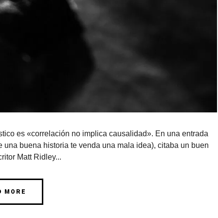
tico es «correlación no implica causalidad». En una entrada
ue una buena historia te venda una mala idea), citaba un buen
itor Matt Ridley...
D MORE