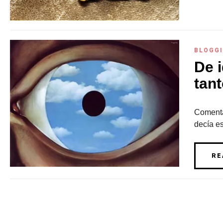
BLOGG
De 
tant
Comentan
decía es
RE