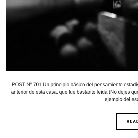
POST Nº 701 Un principio básico del pensamiento estadís
anterior de esta casa, que fue bastante leída (No dejes q
ejemplo del escr
REA