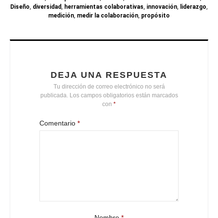
Diseño
,
diversidad
,
herramientas colaborativas
,
innovación
,
liderazgo
,
medición
,
medir la colaboración
,
propósito
DEJA UNA RESPUESTA
Tu dirección de correo electrónico no será
publicada.
Los campos obligatorios están marcados
con
*
Comentario
*
Nombre
*