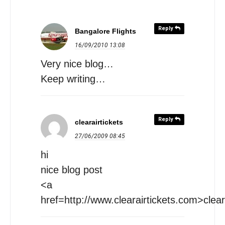
Reply
Bangalore Flights
16/09/2010
13:08
Very nice blog…
Keep writing…
Reply
clearairtickets
27/06/2009
08:45
hi
nice blog post
<a
href=http://www.clearairtickets.com>clea