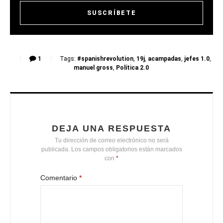
1
Tags:
#spanishrevolution
,
19j
,
acampadas
,
jefes 1.0
,
manuel gross
,
Política 2.0
DEJA UNA RESPUESTA
Tu dirección de correo electrónico no será
publicada.
Los campos obligatorios están marcados
con
*
Comentario
*