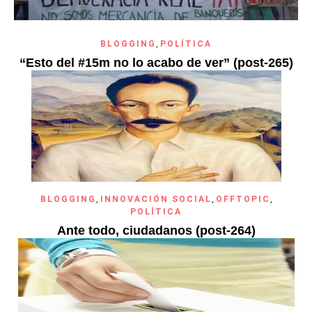
BLOGGING
,
POLÍTICA
“Esto del #15m no lo acabo de ver” (post-265)
BLOGGING
,
INNOVACIÓN SOCIAL
,
OFFTOPIC
,
POLÍTICA
Ante todo, ciudadanos (post-264)