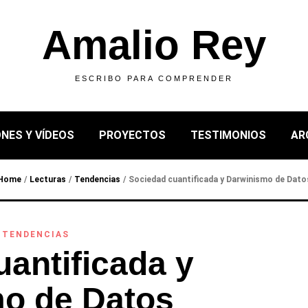
Amalio Rey
ESCRIBO PARA COMPRENDER
NES Y VÍDEOS
PROYECTOS
TESTIMONIOS
AR
Home
/
Lecturas
/
Tendencias
/
Sociedad cuantificada y Darwinismo de Dato
,
TENDENCIAS
antificada y
o de Datos