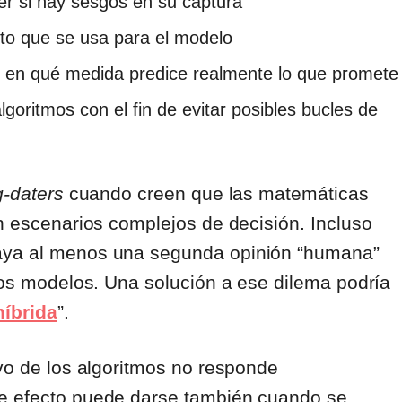
ber si hay sesgos en su captura
xito que se usa para el modelo
ir, en qué medida predice realmente lo que promete
lgoritmos con el fin de evitar posibles bucles de
g-daters
cuando creen que las matemáticas
en escenarios complejos de decisión. Incluso
haya al menos una segunda opinión “humana”
esos modelos. Una solución a ese dilema podría
híbrida
”.
ivo de los algoritmos no responde
se efecto puede darse también cuando se