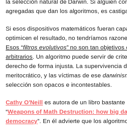
la selección natural de Darwin. Si alguien co
agregadas que dan los algoritmos, es castig
Si esos dispositivos matemáticos fueran capa
optimicen el resultado, no tendríamos razon
Esos “
filtros evolutivos
” no son tan objetivo
arbitrarios
. Un algoritmo puede servir de crit
derecho de forma injusta. La supervivencia 
meritocrático, y las víctimas de ese
darwini
selección son opacos e incontestables.
Cathy O’Neill
es autora de un libro bastante
“
Weapons of Math Destruction: how big dat
democracy
”. En él advierte que los algorit