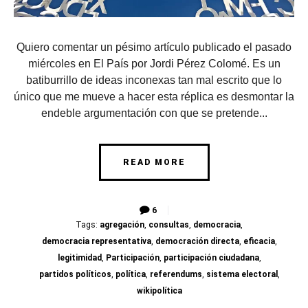
Quiero comentar un pésimo artículo publicado el pasado
miércoles en El País por Jordi Pérez Colomé. Es un
batiburrillo de ideas inconexas tan mal escrito que lo
único que me mueve a hacer esta réplica es desmontar la
endeble argumentación con que se pretende...
READ MORE
6
Tags:
agregación
,
consultas
,
democracia
,
democracia representativa
,
democración directa
,
eficacia
,
legitimidad
,
Participación
,
participación ciudadana
,
partidos políticos
,
política
,
referendums
,
sistema electoral
,
wikipolítica