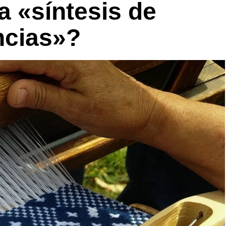
a «síntesis de
ncias»?