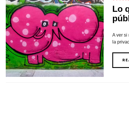
Lo 
públ
A ver si
la priva
RE