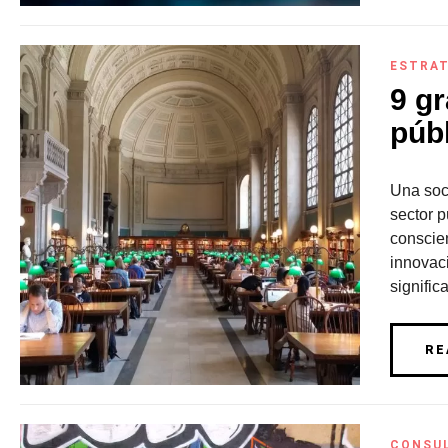
ESTRAT
9 g
púb
Una soci
sector p
conscien
innovac
signific
RE
CONSU