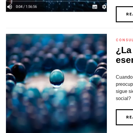
RE
CONSU
¿L
esen
Cuando e
preocup
sigue si
social?
RE