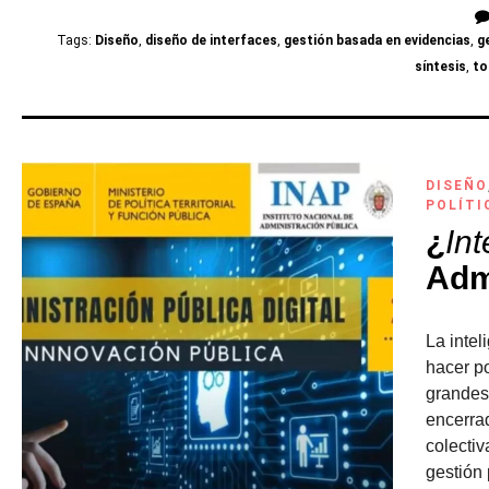
Tags:
Diseño
,
diseño de interfaces
,
gestión basada en evidencias
,
g
síntesis
,
to
DISEÑO
POLÍTI
¿
Int
Adm
La inte
hacer po
grandes
encerra
colectiv
gestión 