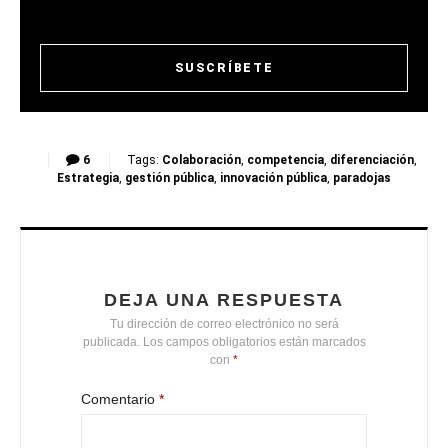
6
Tags:
Colaboración
,
competencia
,
diferenciación
,
Estrategia
,
gestión pública
,
innovación pública
,
paradojas
DEJA UNA RESPUESTA
Tu dirección de correo electrónico no será
publicada.
Los campos obligatorios están marcados
con
*
Comentario
*