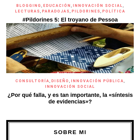
BLOGGING
,
EDUCACIÓN
,
INNOVACIÓN SOCIAL
,
LECTURAS
,
PARADOJAS
,
PILDORINES
,
POLÍTICA
#Pildorines 5: El troyano de Pessoa
CONSULTORÍA
,
DISEÑO
,
INNOVACIÓN PÚBLICA
,
INNOVACIÓN SOCIAL
¿Por qué falla, y es tan importante, la «síntesis
de evidencias»?
SOBRE MI